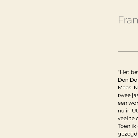
Fran
“Het be
Den Dol
Maas. N
twee ja
een won
nu in U
veel te
Toen ik
gezegd