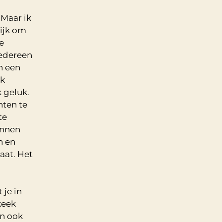
 Maar ik
lijk om
e
iedereen
n een
ik
 geluk.
nten te
te
unnen
n en
taat. Het
je in
keek
n ook