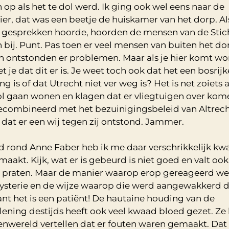
op als het te dol werd. Ik ging ook wel eens naar de
ier, dat was een beetje de huiskamer van het dorp. Als
 gesprekken hoorde, hoorden de mensen van de Stich
bij. Punt. Pas toen er veel mensen van buiten het do
ontstonden er problemen. Maar als je hier komt wo
 je dat dit er is. Je weet toch ook dat het een bosrijk
 is of dat Utrecht niet ver weg is? Het is net zoiets al
l gaan wonen en klagen dat er vliegtuigen over kom
ecombineerd met het bezuinigingsbeleid van Altrec
dat er een wij tegen zij ontstond. Jammer.
ijd rond Anne Faber heb ik me daar verschrikkelijk k
aakt. Kijk, wat er is gebeurd is niet goed en valt ook
 praten. Maar de manier waarop erop gereageerd we
sterie en de wijze waarop die werd aangewakkerd 
ant het is een patiënt! De hautaine houding van de
lening destijds heeft ook veel kwaad bloed gezet. Ze 
enwereld vertellen dat er fouten waren gemaakt. Dat