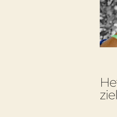
He
zie