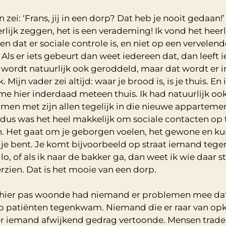
 zei: ‘Frans, jij in een dorp? Dat heb je nooit gedaan!’
rlijk zeggen, het is een verademing! Ik vond het heer
en dat er sociale controle is, en niet op een vervelend
 Als er iets gebeurt dan weet iedereen dat, dan leeft 
 wordt natuurlijk ook geroddeld, maar dat wordt er i
. Mijn vader zei altijd: waar je brood is, is je thuis. En 
me hier inderdaad meteen thuis. Ik had natuurlijk ook
en met zijn allen tegelijk in die nieuwe apparteme
dus was het heel makkelijk om sociale contacten op 
 Het gaat om je geborgen voelen, het gewone en k
e je bent. Je komt bijvoorbeeld op straat iemand tege
lo, of als ik naar de bakker ga, dan weet ik wie daar s
erzien. Dat is het mooie van een dorp.
 hier pas woonde had niemand er problemen mee dat 
p patiënten tegenkwam. Niemand die er raar van op
 iemand afwijkend gedrag vertoonde. Mensen trade