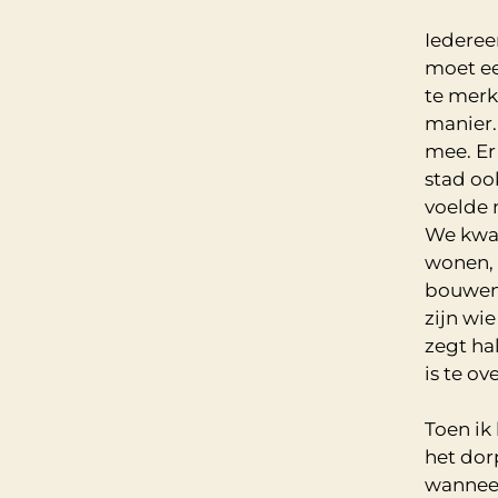
Iedereen
moet ee
te merk
manier.
mee. Er
stad ook
voelde 
We kwam
wonen, 
bouwen.
zijn wi
zegt hal
is te ov
Toen ik
het dor
wanneer