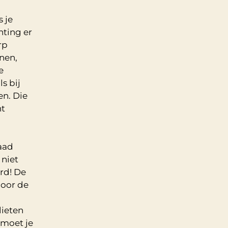
 je
ting er
rp
nen,
e
s bij
en. Die
ht
waad
 niet
rd! De
door de
lieten
 moet je