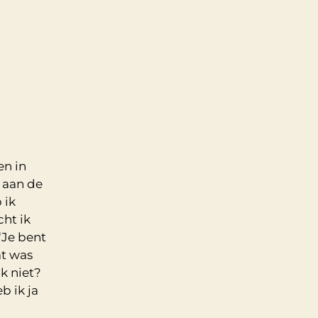
en in
 aan de
 ik
ht ik
‘Je bent
at was
k niet?
b ik ja