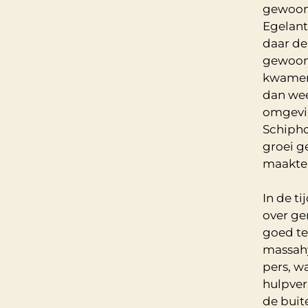
gewoon 
Egelant
daar de
gewoon 
kwamen 
dan weet
omgeving
Schipho
groei g
maakte 
In de t
over gem
goed te
massahy
pers, w
hulpver
de buit