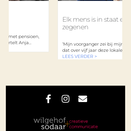
Elk mens is in staat een ander te
zegenen
sioen,
..
‘Mijn voorganger zei bij mijn intrede: “Ik den
dat over vijf jaar deze lokale kerk...
LEES VERDER >