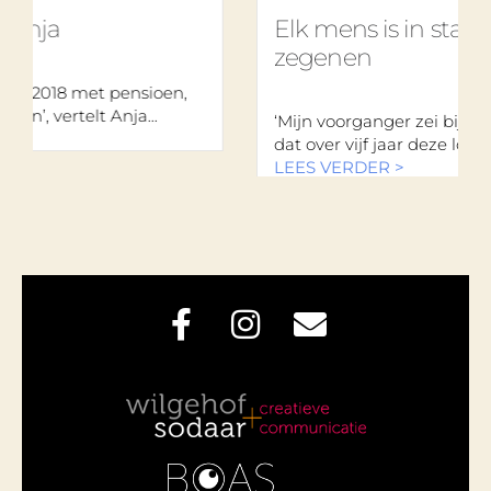
Elk mens is in staat een ander 
zegenen
pensioen,
ja...
‘Mijn voorganger zei bij mijn intrede: “Ik 
dat over vijf jaar deze lokale kerk...
LEES VERDER >