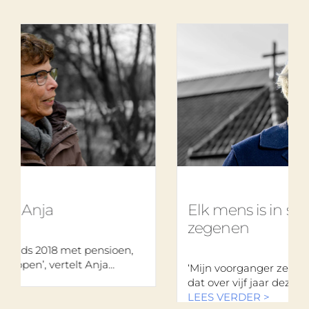
Elk mens is in staat een ander
zegenen
 pensioen,
nja...
‘Mijn voorganger zei bij mijn intrede: “Ik
dat over vijf jaar deze lokale kerk...
LEES VERDER >